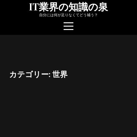
Skip
IT業界の知識の泉
to
自分には何が足りなくてどう補う？
content
カテゴリー:
世界