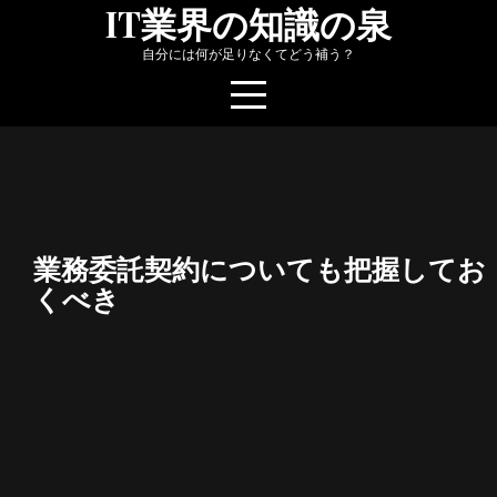
Skip
IT業界の知識の泉
to
自分には何が足りなくてどう補う？
content
業務委託契約についても把握してお
くべき